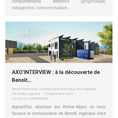
comportements addictifs (𝘨𝘳𝘪𝘨𝘯𝘰𝘵𝘢𝘨𝘦,
𝘵𝘢𝘣𝘢𝘨𝘪𝘴𝘮𝘦, 𝘤𝘰𝘯𝘴𝘰𝘮𝘮𝘢𝘵𝘪𝘰𝘯…
AXO’INTERVIEW : à la découverte de
Benoît…
Article technique
,
Communiqué technique
,
Nos équipes
Par
Emilie Legrand
15 septembre 2023
Laisser un commentaire
Aujourd’hui, direction les Rhône-Alpes où nous
faisons la connaissance de Benoît, ingénieur chez