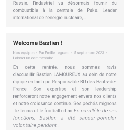
Russie, l’industriel va désormais fournir du
combustible à la centrale de Paks. Leader
international de l’énergie nucléaire,…
Welcome Bastien !
Nos équipes
Par
Emilie Legrand
5 septembre 2023
Laisser un commentaire
En cette rentrée, nous sommes ravis
d’accueillir Bastien LAMOUREUX au sein de notre
équipe en tant que Responsable BU des Hauts-de-
France. Son expertise et son leadership
renforceront notre engagement envers nos clients
et notre croissance continue. Ses péchés mignons
: le tennis et le football urban 𝘌𝘯 𝘱𝘢𝘳𝘢𝘭𝘭𝘦̀𝘭𝘦 𝘥𝘦 𝘴𝘦𝘴
𝘧𝘰𝘯𝘤𝘵𝘪𝘰𝘯𝘴, 𝘉𝘢𝘴𝘵𝘪𝘦𝘯 𝘢 𝘦́𝘵𝘦́ 𝘴𝘢𝘱𝘦𝘶𝘳-𝘱𝘰𝘮𝘱𝘪𝘦𝘳
𝘷𝘰𝘭𝘰𝘯𝘵𝘢𝘪𝘳𝘦 𝘱𝘦𝘯𝘥𝘢𝘯𝘵…