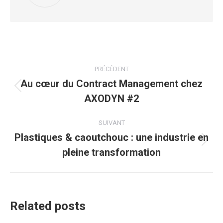
Navigation
PRÉCÉDENT
article
Au cœur du Contract Management chez
Article
AXODYN #2
précédent
:
SUIVANT
Plastiques & caoutchouc : une industrie en
Article
pleine transformation
suivant
:
Related posts