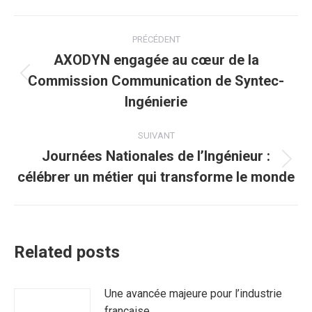
Navigation
PRÉCÉDENT
article
AXODYN engagée au cœur de la
Commission Communication de Syntec-
Article
précédent
Ingénierie
:
SUIVANT
Journées Nationales de l’Ingénieur :
Article
célébrer un métier qui transforme le monde
suivant
:
Related posts
Une avancée majeure pour l’industrie
française