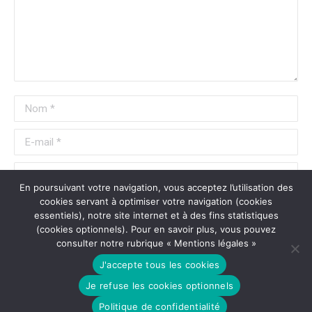
Nom *
E-mail *
Site Web
En poursuivant votre navigation, vous acceptez l’utilisation des
cookies servant à optimiser votre navigation (cookies
Enregistrez mon nom, mon e-mail et mon site Web dans ce
essentiels), notre site internet et à des fins statistiques
(cookies optionnels). Pour en savoir plus, vous pouvez
navigateur pour la prochaine fois que je commenterai.
consulter notre rubrique « Mentions légales »
J'accepte tous les cookies
Poster commentaire
Je refuse les cookies optionnels
Politique de confidentialité