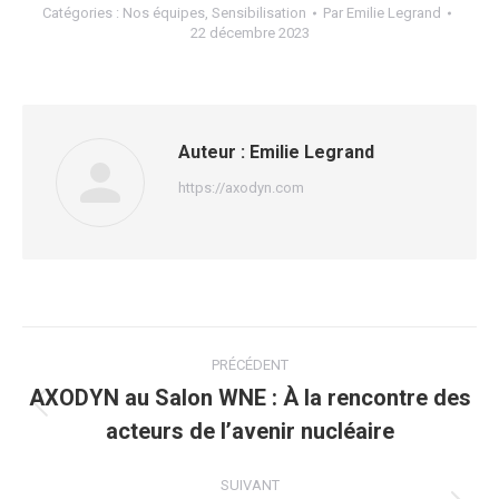
Catégories :
Nos équipes
,
Sensibilisation
Par
Emilie Legrand
22 décembre 2023
Auteur :
Emilie Legrand
https://axodyn.com
Navigation
PRÉCÉDENT
article
AXODYN au Salon WNE : À la rencontre des
Article
acteurs de l’avenir nucléaire
précédent
:
SUIVANT