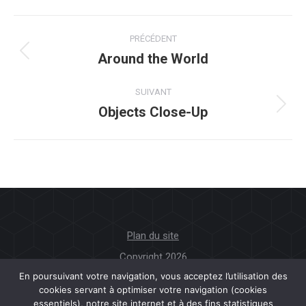
Navigation
PRÉCÉDENT
album
Around the World
Album
précédent
:
SUIVANT
Objects Close-Up
Album
suivant
:
Plan du site
Copyright 2026
En poursuivant votre navigation, vous acceptez l’utilisation des
cookies servant à optimiser votre navigation (cookies
Mentions légales
essentiels), notre site internet et à des fins statistiques