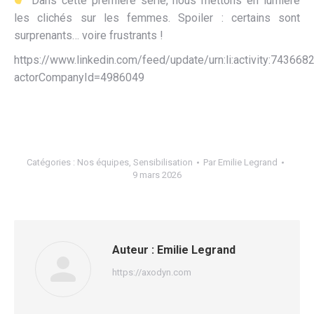
Dans cette première série, nous mettons en lumière
les clichés sur les femmes. Spoiler : certains sont
surprenants… voire frustrants !
https://www.linkedin.com/feed/update/urn:li:activity:7436
actorCompanyId=4986049
Catégories :
Nos équipes
,
Sensibilisation
Par
Emilie Legrand
9 mars 2026
Auteur :
Emilie Legrand
https://axodyn.com