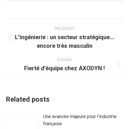
Navigation
PRÉCÉDENT
article
L’ingénierie : un secteur stratégique…
Article
encore très masculin
précédent
:
SUIVANT
Fierté d’équipe chez AXODYN !
Article
suivant
:
Related posts
Une avancée majeure pour l’industrie
française