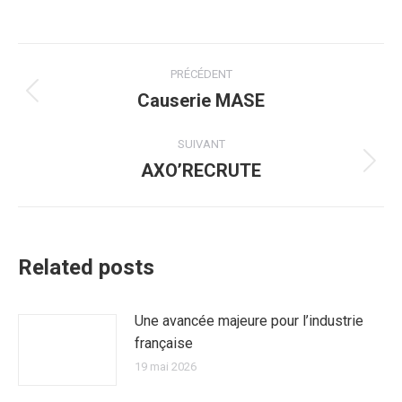
Navigation
PRÉCÉDENT
article
Causerie MASE
Article
précédent
:
SUIVANT
AXO’RECRUTE
Article
suivant
:
Related posts
Une avancée majeure pour l’industrie
française
19 mai 2026