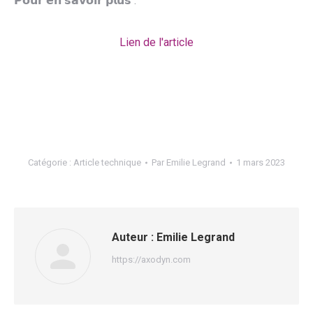
𝗣𝗼𝘂𝗿 𝗲𝗻 𝘀𝗮𝘃𝗼𝗶𝗿 𝗽𝗹𝘂𝘀 :
Lien de l'article
•
Catégorie :
Article technique
Par
Emilie Legrand
1 mars 2023
Auteur :
Emilie Legrand
https://axodyn.com