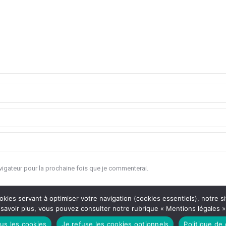
igateur pour la prochaine fois que je commenterai.
okies servant à optimiser votre navigation (cookies essentiels), notre si
savoir plus, vous pouvez consulter notre rubrique « Mentions légales »
us les cookies
Je refuse les cookies optionnels
Politique de 