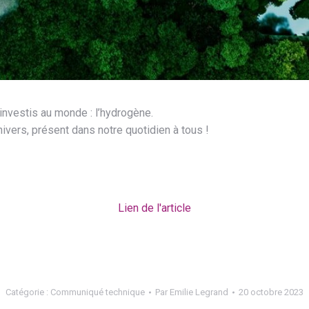
 investis au monde : l’hydrogène.
nivers, présent dans notre quotidien à tous !
Lien de l'article
•
Catégorie :
Communiqué technique
Par
Emilie Legrand
20 octobre 2023