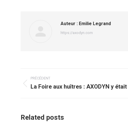
Auteur :
Emilie Legrand
https://axodyn.com
Navigation
PRÉCÉDENT
article
La Foire aux huîtres : AXODYN y était 
Article
précédent
:
Related posts