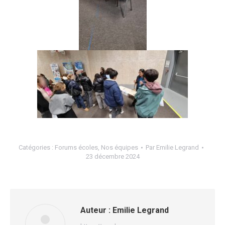
Catégories :
Forums écoles
,
Nos équipes
Par
Emilie Legrand
23 décembre 2024
Auteur :
Emilie Legrand