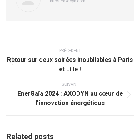
https://axodyn.com
Navigation
PRÉCÉDENT
article
Retour sur deux soirées inoubliables à Paris
Article
et Lille !
précédent
:
SUIVANT
EnerGaïa 2024 : AXODYN au cœur de
Article
l’innovation énergétique
suivant
:
Related posts