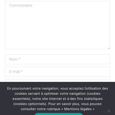
Commentaire
Nom *
E-mail *
Site Web
En poursuivant votre navigation, vous acceptez l’utilisation des
cookies servant à optimiser votre navigation (cookies
Enregistrez mon nom, mon e-mail et mon site Web dans ce
essentiels), notre site internet et à des fins statistiques
(cookies optionnels). Pour en savoir plus, vous pouvez
navigateur pour la prochaine fois que je commenterai.
consulter notre rubrique « Mentions légales »