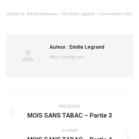
Catégorie :
Article technique
Par
Emilie Legrand
25 novembre 2022
Auteur :
Emilie Legrand
https://axodyn.com
Navigation
PRÉCÉDENT
article
MOIS SANS TABAC – Partie 3
Article
précédent
:
SUIVANT