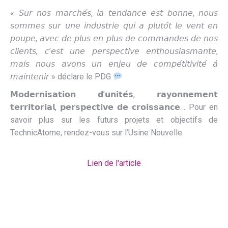
« 𝘚𝘶𝘳 𝘯𝘰𝘴 𝘮𝘢𝘳𝘤𝘩𝘦́𝘴, 𝘭𝘢 𝘵𝘦𝘯𝘥𝘢𝘯𝘤𝘦 𝘦𝘴𝘵 𝘣𝘰𝘯𝘯𝘦, 𝘯𝘰𝘶𝘴
𝘴𝘰𝘮𝘮𝘦𝘴 𝘴𝘶𝘳 𝘶𝘯𝘦 𝘪𝘯𝘥𝘶𝘴𝘵𝘳𝘪𝘦 𝘲𝘶𝘪 𝘢 𝘱𝘭𝘶𝘵𝘰̂𝘵 𝘭𝘦 𝘷𝘦𝘯𝘵 𝘦𝘯
𝘱𝘰𝘶𝘱𝘦, 𝘢𝘷𝘦𝘤 𝘥𝘦 𝘱𝘭𝘶𝘴 𝘦𝘯 𝘱𝘭𝘶𝘴 𝘥𝘦 𝘤𝘰𝘮𝘮𝘢𝘯𝘥𝘦𝘴 𝘥𝘦 𝘯𝘰𝘴
𝘤𝘭𝘪𝘦𝘯𝘵𝘴, 𝘤’𝘦𝘴𝘵 𝘶𝘯𝘦 𝘱𝘦𝘳𝘴𝘱𝘦𝘤𝘵𝘪𝘷𝘦 𝘦𝘯𝘵𝘩𝘰𝘶𝘴𝘪𝘢𝘴𝘮𝘢𝘯𝘵𝘦,
𝘮𝘢𝘪𝘴 𝘯𝘰𝘶𝘴 𝘢𝘷𝘰𝘯𝘴 𝘶𝘯 𝘦𝘯𝘫𝘦𝘶 𝘥𝘦 𝘤𝘰𝘮𝘱𝘦́𝘵𝘪𝘵𝘪𝘷𝘪𝘵𝘦́ 𝘢̀
𝘮𝘢𝘪𝘯𝘵𝘦𝘯𝘪𝘳 » déclare le PDG
𝗠𝗼𝗱𝗲𝗿𝗻𝗶𝘀𝗮𝘁𝗶𝗼𝗻 𝗱’𝘂𝗻𝗶𝘁𝗲́𝘀, 𝗿𝗮𝘆𝗼𝗻𝗻𝗲𝗺𝗲𝗻𝘁
𝘁𝗲𝗿𝗿𝗶𝘁𝗼𝗿𝗶𝗮𝗹, 𝗽𝗲𝗿𝘀𝗽𝗲𝗰𝘁𝗶𝘃𝗲 𝗱𝗲 𝗰𝗿𝗼𝗶𝘀𝘀𝗮𝗻𝗰𝗲… Pour en
savoir plus sur les futurs projets et objectifs de
TechnicAtome, rendez-vous sur l’Usine Nouvelle.
Lien de l'article
•