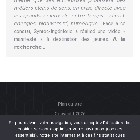
𝘮𝘦̂𝘮𝘦 𝘲𝘶𝘦 𝘴𝘦𝘴 𝘦𝘯𝘵𝘳𝘦𝘱𝘳𝘪𝘴𝘦𝘴 𝘱𝘳𝘰𝘱𝘰𝘴𝘦𝘯𝘵 𝘥𝘦𝘴
𝘮𝘦́𝘵𝘪𝘦𝘳𝘴 𝘱𝘭𝘦𝘪𝘯𝘴 𝘥𝘦 𝘴𝘦𝘯𝘴, 𝘦𝘯 𝘱𝘳𝘪𝘴𝘦 𝘥𝘪𝘳𝘦𝘤𝘵𝘦 𝘢𝘷𝘦𝘤
𝘭𝘦𝘴 𝘨𝘳𝘢𝘯𝘥𝘴 𝘦𝘯𝘫𝘦𝘶𝘹 𝘥𝘦 𝘯𝘰𝘵𝘳𝘦 𝘵𝘦𝘮𝘱𝘴 : 𝘤𝘭𝘪𝘮𝘢𝘵,
𝘦́𝘯𝘦𝘳𝘨𝘪𝘦𝘴, 𝘣𝘪𝘰𝘥𝘪𝘷𝘦𝘳𝘴𝘪𝘵𝘦́, 𝘯𝘶𝘮𝘦́𝘳𝘪𝘲𝘶𝘦… Face à ce
constat, Syntec-Ingénierie a réalisé une vidéo «
manifeste » à destination des jeunes. 𝗔̀ 𝗹𝗮
𝗿𝗲𝗰𝗵𝗲𝗿𝗰𝗵𝗲…
Plan du site
Copyright 2026
En poursuivant votre navigation, vous acceptez l’utilisation des
cookies servant à optimiser votre navigation (cookies
Mentions légales
essentiels), notre site internet et à des fins statistiques