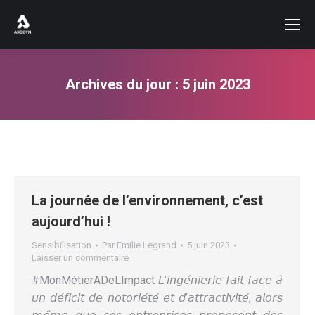
Archives du jour :
5 juin 2023
Vous êtes ici :
La journée de l’environnement, c’est
aujourd’hui !
Sensibilisation
Par
Emilie Legrand
5 juin 2023
Laisser un commentaire
#MonMétierADeLImpact 𝘓’𝘪𝘯𝘨𝘦́𝘯𝘪𝘦𝘳𝘪𝘦 𝘧𝘢𝘪𝘵 𝘧𝘢𝘤𝘦 𝘢̀
𝘶𝘯 𝘥𝘦́𝘧𝘪𝘤𝘪𝘵 𝘥𝘦 𝘯𝘰𝘵𝘰𝘳𝘪𝘦́𝘵𝘦́ 𝘦𝘵 𝘥’𝘢𝘵𝘵𝘳𝘢𝘤𝘵𝘪𝘷𝘪𝘵𝘦́, 𝘢𝘭𝘰𝘳𝘴