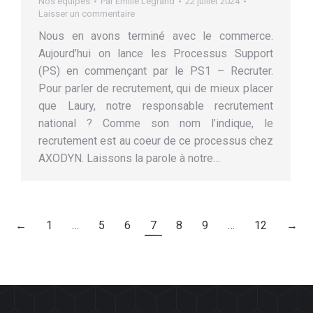
Nos équipes
Par
Emilie Legrand
22 juillet 2024
Laisser un commentaire
Nous en avons terminé avec le commerce.
Aujourd’hui on lance les Processus Support
(PS) en commençant par le PS1 – Recruter.
Pour parler de recrutement, qui de mieux placer
que Laury, notre responsable recrutement
national ? Comme son nom l’indique, le
recrutement est au coeur de ce processus chez
AXODYN. Laissons la parole à notre…
←
1
…
5
6
7
8
9
…
12
→