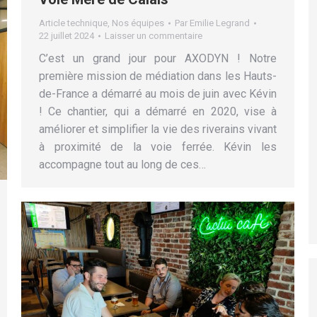
Article technique
,
Nos équipes
Par
Emilie Legrand
22 juillet 2024
Laisser un commentaire
C’est un grand jour pour AXODYN ! Notre
première mission de médiation dans les Hauts-
de-France a démarré au mois de juin avec Kévin
! Ce chantier, qui a démarré en 2020, vise à
améliorer et simplifier la vie des riverains vivant
à proximité de la voie ferrée. Kévin les
accompagne tout au long de ces…