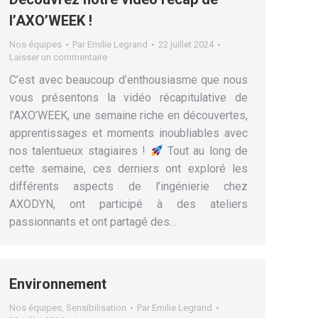
l’AXO’WEEK !
Nos équipes
Par
Emilie Legrand
22 juillet 2024
Laisser un commentaire
C’est avec beaucoup d’enthousiasme que nous
vous présentons la vidéo récapitulative de
l’AXO’WEEK, une semaine riche en découvertes,
apprentissages et moments inoubliables avec
nos talentueux stagiaires !
Tout au long de
cette semaine, ces derniers ont exploré les
différents aspects de l’ingénierie chez
AXODYN, ont participé à des ateliers
passionnants et ont partagé des…
Environnement
Nos équipes
,
Sensibilisation
Par
Emilie Legrand