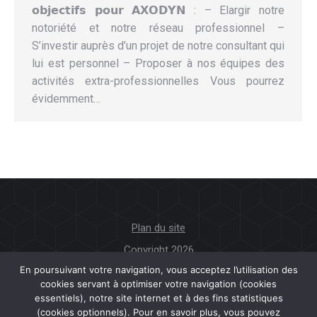
𝗼𝗯𝗷𝗲𝗰𝘁𝗶𝗳𝘀 𝗽𝗼𝘂𝗿 𝗔𝗫𝗢𝗗𝗬𝗡 : – Elargir notre
notoriété et notre réseau professionnel –
S’investir auprès d’un projet de notre consultant qui
lui est personnel – Proposer à nos équipes des
activités extra-professionnelles Vous pourrez
évidemment…
Plan du site
Copyright 2026
En poursuivant votre navigation, vous acceptez l’utilisation des
cookies servant à optimiser votre navigation (cookies
Mentions légales
essentiels), notre site internet et à des fins statistiques
(cookies optionnels). Pour en savoir plus, vous pouvez