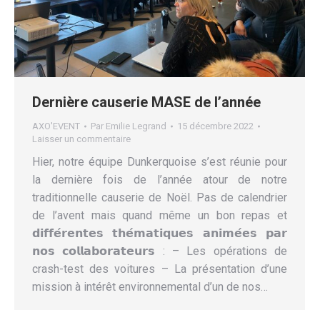
Dernière causerie MASE de l’année
AXO'EVENT
Par
Emilie Legrand
15 décembre 2022
Laisser un commentaire
Hier, notre équipe Dunkerquoise s’est réunie pour
la dernière fois de l’année atour de notre
traditionnelle causerie de Noël. Pas de calendrier
de l’avent mais quand même un bon repas et
𝗱𝗶𝗳𝗳𝗲́𝗿𝗲𝗻𝘁𝗲𝘀 𝘁𝗵𝗲́𝗺𝗮𝘁𝗶𝗾𝘂𝗲𝘀 𝗮𝗻𝗶𝗺𝗲́𝗲𝘀 𝗽𝗮𝗿
𝗻𝗼𝘀 𝗰𝗼𝗹𝗹𝗮𝗯𝗼𝗿𝗮𝘁𝗲𝘂𝗿𝘀 : – Les opérations de
crash-test des voitures – La présentation d’une
mission à intérêt environnemental d’un de nos…