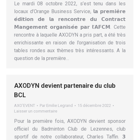
Le mardi 08 octobre 2022, s’est tenu dans les
locaux d’Orange Business Service, 𝗹𝗮 𝗽𝗿𝗲𝗺𝗶𝗲̀𝗿𝗲
𝗲́𝗱𝗶𝘁𝗶𝗼𝗻 𝗱𝗲 𝗹𝗮 𝗿𝗲𝗻𝗰𝗼𝗻𝘁𝗿𝗲 𝗱𝘂 𝗖𝗼𝗻𝘁𝗿𝗮𝗰𝘁
𝗠𝗮𝗻𝗴𝗲𝗺𝗲𝗻𝘁 𝗼𝗿𝗴𝗮𝗻𝗶𝘀𝗲́𝗲 𝗽𝗮𝗿 𝗹’𝗔𝗙𝗖𝗠. Cette
rencontre à laquelle AXODYN a pris part, a été très
enrichissante en raison de l’organisation de trois
tables rondes aux thèmes très intéressants. A la
question de la première…
AXODYN devient partenaire du club
BCL
AXO'EVENT
Par
Emilie Legrand
15 décembre 2022
Laisser un commentaire
Pour la première fois, AXODYN devient sponsor
officiel du Badminton Club de Lezennes, club
sportif de notre collaborateur, Charles Taffin. 𝟯