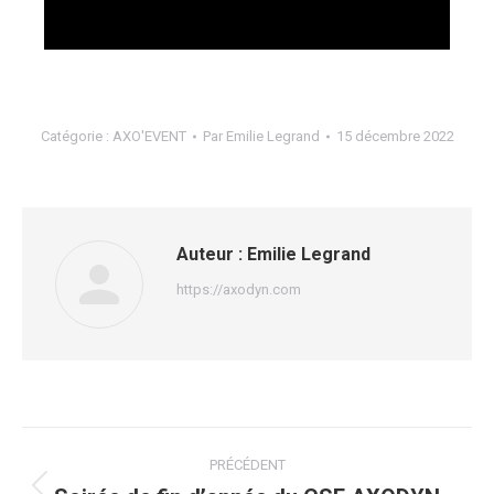
Catégorie :
AXO'EVENT
Par
Emilie Legrand
15 décembre 2022
Auteur :
Emilie Legrand
https://axodyn.com
Navigation
PRÉCÉDENT