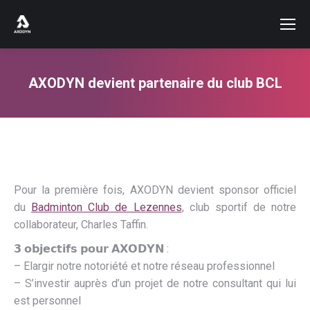
AXODYN devient partenaire du club BCL
Vous êtes ici :
Pour la première fois, AXODYN devient sponsor officiel
du
Badminton Club de Lezennes
, club sportif de notre
collaborateur, Charles Taffin.
𝟯 𝗼𝗯𝗷𝗲𝗰𝘁𝗶𝗳𝘀 𝗽𝗼𝘂𝗿 𝗔𝗫𝗢𝗗𝗬𝗡 :
– Elargir notre notoriété et notre réseau professionnel
– S’investir auprès d’un projet de notre consultant qui lui
est personnel