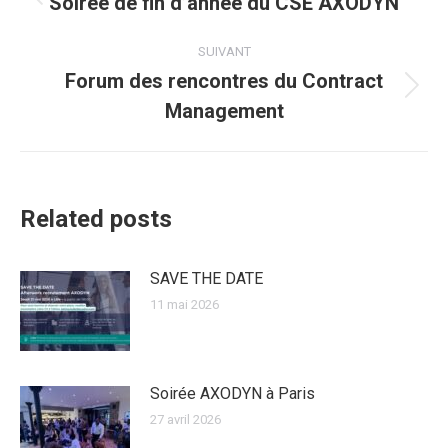
article
Soirée de fin d’année du CSE AXODYN
Article
précédent
:
SUIVANT
Forum des rencontres du Contract
Article
Management
suivant
:
Related posts
SAVE THE DATE
11 mai 2026
Soirée AXODYN à Paris
27 avril 2026